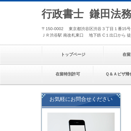
行政書士 鎌田法
〒150-0002 東京都渋谷区渋谷３丁目１番15
ＪＲ渋谷駅 南改札東口 地下鉄 C１出口から 徒
トップページ
在留
在留特別許可
Ｑ＆Ａビザ帰
お気軽にお問合せください