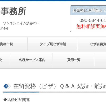
務事務所
お気軽にお問合せ
090-5344-6
号 ゾンネンハイム渋谷205
無料相談実施
歩4分
資格一覧
タイプ別ビザ申請
ビザ在留
化
各種サービス案内
費用一覧
在留資格（ビザ）Ｑ＆Ａ 結婚・離婚
◆結婚ビザ関連