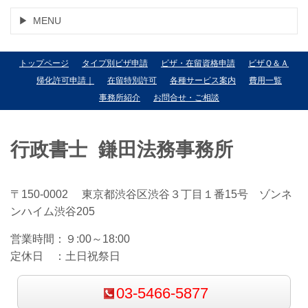
MENU
トップページ
タイプ別ビザ申請
ビザ・在留資格申請
ビザＱ＆Ａ
帰化許可申請｜
在留特別許可
各種サービス案内
費用一覧
事務所紹介
お問合せ・ご相談
行政書士 鎌田法務事務所
〒150-0002 東京都渋谷区渋谷３丁目１番15号 ゾンネ
ンハイム渋谷205
営業時間：
９:00～18:00
定休日 ：
土日祝祭日
03-5466-5877