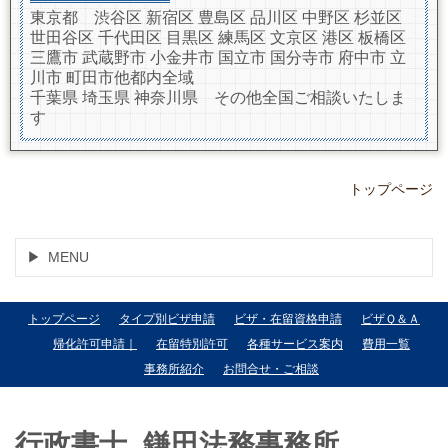
東京都 渋谷区 新宿区 豊島区 品川区 中野区 杉並区
世田谷区 千代田区 目黒区 練馬区 文京区 港区 板橋区
三鷹市 武蔵野市 小金井市 国立市 国分寺市 府中市 立
川市 町田市他都内全域
千葉県 埼玉県 神奈川県 その他全国ご相談いたしま
す
トップページ
MENU
トップページ
タイプ別ビザ申請
ビザ・在留資格申請
ビザＱ＆Ａ
帰化許可申請｜
在留特別許可
各種サービス案内
費用一覧
事務所紹介
お問合せ・ご相談
行政書士 鎌田法務事務所