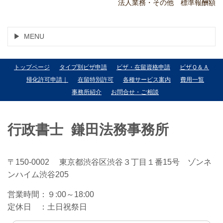
法人業務・その他 標準報酬額
MENU
トップページ
タイプ別ビザ申請
ビザ・在留資格申請
ビザＱ＆Ａ
帰化許可申請｜
在留特別許可
各種サービス案内
費用一覧
事務所紹介
お問合せ・ご相談
行政書士 鎌田法務事務所
〒150-0002 東京都渋谷区渋谷３丁目１番15号 ゾンネ
ンハイム渋谷205
営業時間：
９:00～18:00
定休日 ：
土日祝祭日