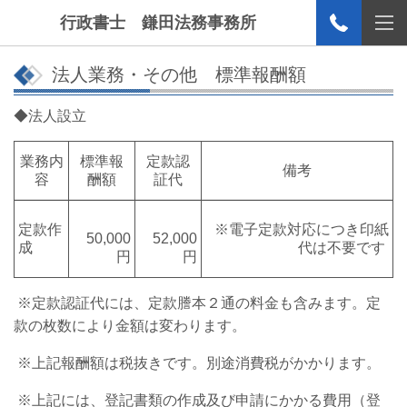
行政書士 鎌田法務事務所
法人業務・その他 標準報酬額
◆法人設立
業務内
標準報
定款認
備考
容
酬額
証代
定款作
※電子定款対応につき印紙
50,000
52,000
成
代は不要です
円
円
※定款認証代には、定款謄本２通の料金も含みます。定
款の枚数により金額は変わります。
※上記報酬額は税抜きです。別途消費税がかかります。
※上記には、登記書類の作成及び申請にかかる費用（登